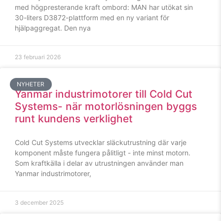
med högpresterande kraft ombord: MAN har utökat sin
30-liters D3872-plattform med en ny variant för
hjälpaggregat. Den nya
23 februari 2026
NYHETER
Yanmar industrimotorer till Cold Cut
Systems- när motorlösningen byggs
runt kundens verklighet
Nödvändiga
Dessa kakor
Cold Cut Systems utvecklar släckutrustning där varje
går inte att
komponent måste fungera pålitligt - inte minst motorn.
välja bort. De
Som kraftkälla i delar av utrustningen använder man
behövs för
Yanmar industrimotorer,
att hemsidan
över huvud
taget ska
3 december 2025
fungera.