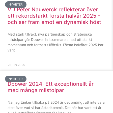
NYHETER
VD Peter Nauwerck reflekterar över
Statistik
För att vi ska
ett rekordstarkt första halvår 2025 -
kunna
och ser fram emot en dynamisk höst
förbättra
hemsidans
Med stark tillväxt, nya partnerskap och strategiska
funktionalitet
milstolpar går Dpower in i sommaren med ett starkt
och
uppbyggnad,
momentum och fortsatt tillförsikt. Första halvåret 2025 har
baserat på
varit
hur hemsidan
används.
25 juni 2025
Upplevelse
NYHETER
För att vår
Dpower 2024: Ett exceptionellt år
hemsida ska
med många milstolpar
prestera så
bra som
När jag tänker tillbaka på 2024 är det omöjligt att inte vara
möjligt under
ditt besök.
stolt över vad vi har åstadkommit. Det här har varit ett år
Om du nekar
av oöverträffade framsteg för Dpower,