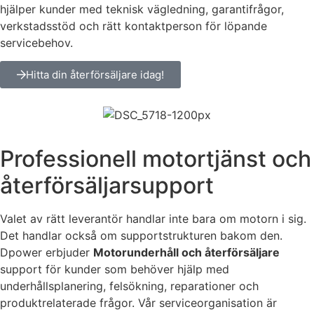
hjälper kunder med teknisk vägledning, garantifrågor,
verkstadsstöd och rätt kontaktperson för löpande
servicebehov.
Hitta din återförsäljare idag!
Professionell motortjänst och
Nödvändiga
återförsäljarsupport
Dessa kakor
går inte att
Valet av rätt leverantör handlar inte bara om motorn i sig.
välja bort. De
Det handlar också om supportstrukturen bakom den.
behövs för
att hemsidan
Dpower erbjuder
Motorunderhåll och återförsäljare
över huvud
support för kunder som behöver hjälp med
taget ska
underhållsplanering, felsökning, reparationer och
fungera.
produktrelaterade frågor. Vår serviceorganisation är