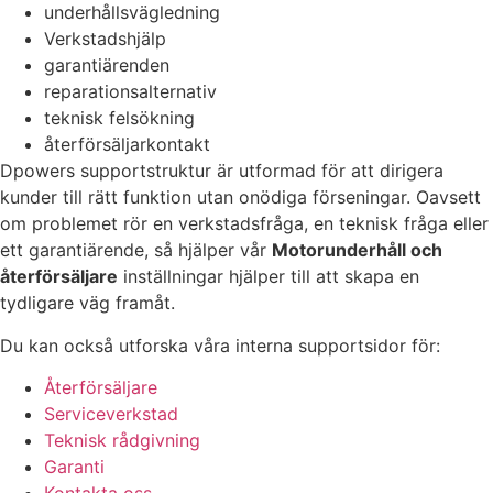
underhållsvägledning
de här
Verkstadshjälp
kakorna
kommer viss
garantiärenden
funktionalitet
reparationsalternativ
att försvinna
teknisk felsökning
från
återförsäljarkontakt
hemsidan.
Dpowers supportstruktur är utformad för att dirigera
kunder till rätt funktion utan onödiga förseningar. Oavsett
om problemet rör en verkstadsfråga, en teknisk fråga eller
Marknadsföring
ett garantiärende, så hjälper vår
Motorunderhåll och
Genom att dela
med dig av dina
återförsäljare
inställningar hjälper till att skapa en
intressen och ditt
tydligare väg framåt.
beteende när du
surfar ökar du
Du kan också utforska våra interna supportsidor för:
chansen att få se
personligt
Återförsäljare
anpassat innehåll
Serviceverkstad
och erbjudanden.
Teknisk rådgivning
Garanti
Kontakta oss