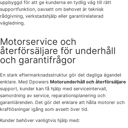
uppbyggd för att ge kunderna en tydlig väg till rätt
supportfunktion, oavsett om behovet är teknisk
Statistik
rådgivning, verkstadshjälp eller garantirelaterad
För att vi ska
kunna
vägledning.
förbättra
hemsidans
Motorservice och
funktionalitet
och
återförsäljare för underhåll
uppbyggnad,
baserat på
och garantifrågor
hur hemsidan
används.
En stark eftermarknadsstruktur gör det dagliga ägandet
enklare. Med Dpowers
Motorunderhåll och återförsäljare
Upplevelse
support, kunder kan få hjälp med serviceintervall,
För att vår
samordning av service, reparationsplanering och
hemsida ska
garantiärenden. Det gör det enklare att hålla motorer och
prestera så
kraftlösningar igång som avsett över tid.
bra som
möjligt under
Kunder behöver vanligtvis hjälp med:
ditt besök.
Om du nekar