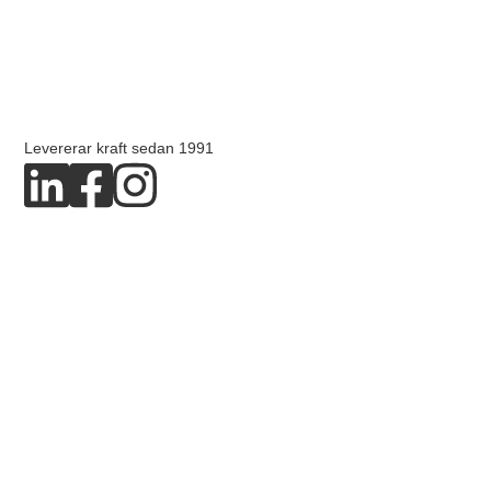
Levererar kraft sedan 1991
Copyright © 2026 Dpower AB
Integritetspolicy
Kakor
Producerad av Blended Media