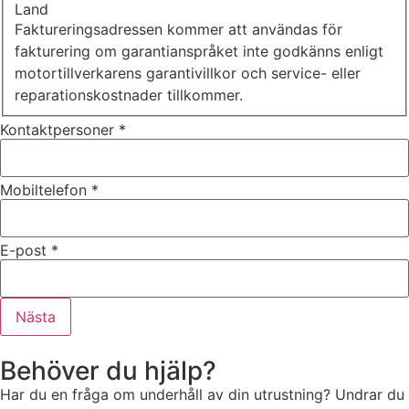
Land
de här
Faktureringsadressen kommer att användas för
kakorna
fakturering om garantianspråket inte godkänns enligt
kommer viss
funktionalitet
motortillverkarens garantivillkor och service- eller
att försvinna
reparationskostnader tillkommer.
från
hemsidan.
Kontaktpersoner
*
Marknadsföring
Mobiltelefon
*
Genom att dela
med dig av dina
intressen och ditt
E-post
*
beteende när du
surfar ökar du
chansen att få se
Nästa
personligt
anpassat innehåll
och erbjudanden.
Behöver du hjälp?
Har du en fråga om underhåll av din utrustning? Undrar du