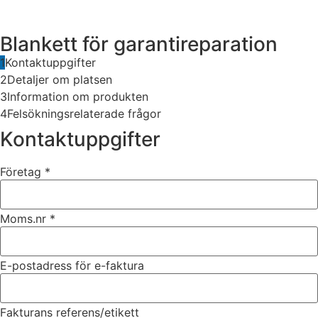
Blankett för garantireparation
1
Kontaktuppgifter
2
Detaljer om platsen
3
Information om produkten
4
Felsökningsrelaterade frågor
Kontaktuppgifter
Företag
*
Nödvändiga
Dessa kakor
går inte att
Moms.nr
*
välja bort. De
behövs för
att hemsidan
E-postadress för e-faktura
över huvud
taget ska
fungera.
Fakturans referens/etikett