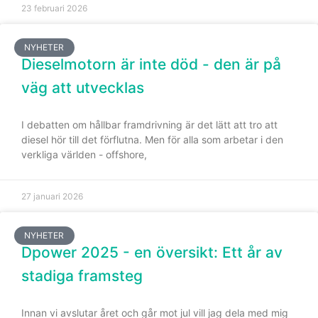
23 februari 2026
NYHETER
Dieselmotorn är inte död - den är på
väg att utvecklas
I debatten om hållbar framdrivning är det lätt att tro att
diesel hör till det förflutna. Men för alla som arbetar i den
verkliga världen - offshore,
27 januari 2026
Nödvändiga
Dessa kakor
NYHETER
går inte att
Dpower 2025 - en översikt: Ett år av
välja bort. De
behövs för
stadiga framsteg
att hemsidan
över huvud
Innan vi avslutar året och går mot jul vill jag dela med mig
taget ska