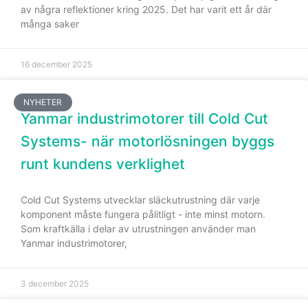
av några reflektioner kring 2025. Det har varit ett år där
fungera.
många saker
Statistik
16 december 2025
För att vi ska
kunna
NYHETER
förbättra
Yanmar industrimotorer till Cold Cut
hemsidans
funktionalitet
Systems- när motorlösningen byggs
och
runt kundens verklighet
uppbyggnad,
baserat på
hur hemsidan
Cold Cut Systems utvecklar släckutrustning där varje
används.
komponent måste fungera pålitligt - inte minst motorn.
Som kraftkälla i delar av utrustningen använder man
Yanmar industrimotorer,
Upplevelse
För att vår
hemsida ska
3 december 2025
prestera så