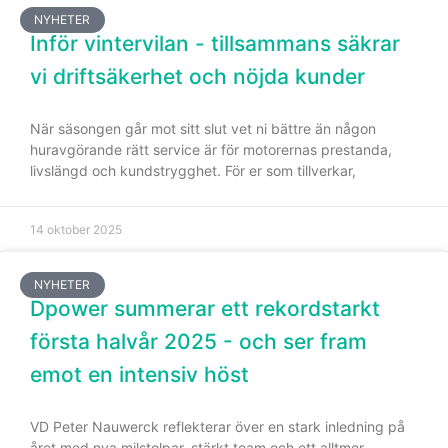
bra som
NYHETER
möjligt under
Inför vintervilan - tillsammans säkrar
ditt besök.
Om du nekar
vi driftsäkerhet och nöjda kunder
de här
kakorna
När säsongen går mot sitt slut vet ni bättre än någon
kommer viss
huravgörande rätt service är för motorernas prestanda,
funktionalitet
livslängd och kundstrygghet. För er som tillverkar,
att försvinna
från
hemsidan.
14 oktober 2025
Marknadsföring
NYHETER
Dpower summerar ett rekordstarkt
Genom att dela
med dig av dina
första halvår 2025 - och ser fram
intressen och ditt
beteende när du
emot en intensiv höst
surfar ökar du
chansen att få se
VD Peter Nauwerck reflekterar över en stark inledning på
personligt
året med nya milstolpar, stärkt team och ett alltmer