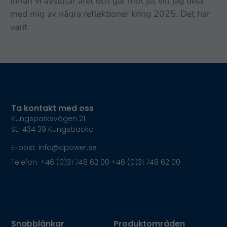
Innan vi avslutar året och går mot jul vill jag dela
med mig av några reflektioner kring 2025. Det har
varit
Ta kontakt med oss
Kungsparksvägen 21
SE-434 39 Kungsbacka
E-post: info@dpower.se
Telefon: +46 (0)31 748 62 00 +46 (0)31 748 62 00
Snabblänkar
Produktområden