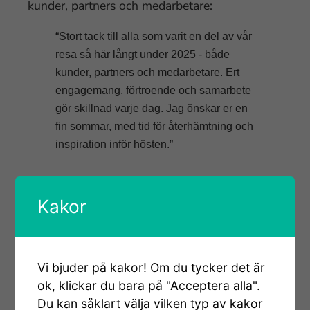
kunder, partners och medarbetare:
“Stort tack till alla som varit en del av vår
resa så här långt under 2025 - både
kunder, partners och medarbetare. Ert
engagemang, förtroende och samarbete
gör skillnad varje dag. Jag önskar er en
fin sommar, med tid för återhämtning och
inspiration inför hösten.”
Relaterade artiklar
Kakor
Vi bjuder på kakor! Om du tycker det är
v
ok, klickar du bara på "Acceptera alla".
k
Du kan såklart välja vilken typ av kakor