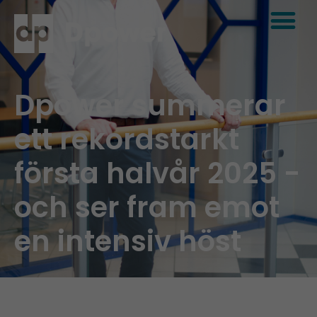
Dpower summerar
ett rekordstarkt
första halvår 2025 -
och ser fram emot
en intensiv höst