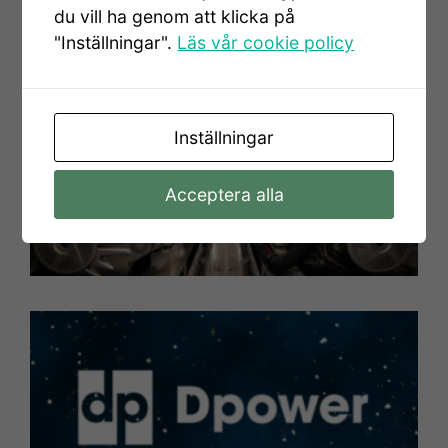
du vill ha genom att klicka på
"Inställningar".
Läs vår cookie policy
ä
Inställningar
d
v
Acceptera alla
2
ö
E