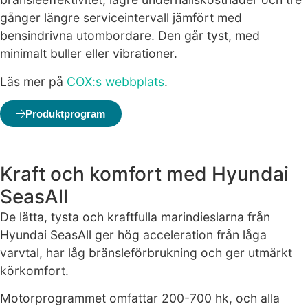
fungera.
gånger längre serviceintervall jämfört med
bensindrivna utombordare. Den går tyst, med
minimalt buller eller vibrationer.
Statistik
För att vi ska
Läs mer på
COX:s webbplats
.
kunna
förbättra
Produktprogram
hemsidans
funktionalitet
och
uppbyggnad,
Kraft och komfort med Hyundai
baserat på
SeasAll
hur hemsidan
används.
De lätta, tysta och kraftfulla marindieslarna från
Hyundai SeasAll ger hög acceleration från låga
varvtal, har låg bränsleförbrukning och ger utmärkt
Upplevelse
För att vår
körkomfort.
hemsida ska
prestera så
Motorprogrammet omfattar 200-700 hk, och alla