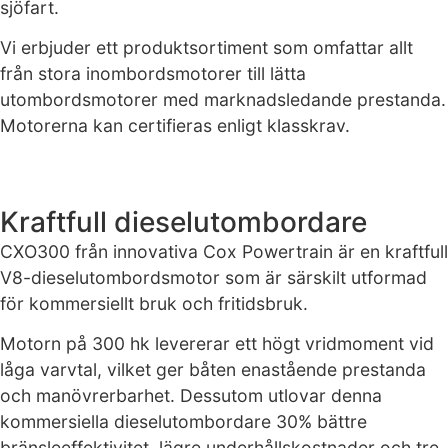
sjöfart.
Vi erbjuder ett produktsortiment som omfattar allt
från stora inombordsmotorer till lätta
utombordsmotorer med marknadsledande prestanda.
Motorerna kan certifieras enligt klasskrav.
Kraftfull dieselutombordare
CXO300 från innovativa Cox Powertrain är en kraftfull
V8-dieselutombordsmotor som är särskilt utformad
Nödvändiga
för kommersiellt bruk och fritidsbruk.
Dessa kakor
går inte att
Motorn på 300 hk levererar ett högt vridmoment vid
välja bort. De
låga varvtal, vilket ger båten enastående prestanda
behövs för
och manövrerbarhet. Dessutom utlovar denna
att hemsidan
kommersiella dieselutombordare 30% bättre
över huvud
taget ska
bränsleeffektivitet, lägre underhållskostnader och tre