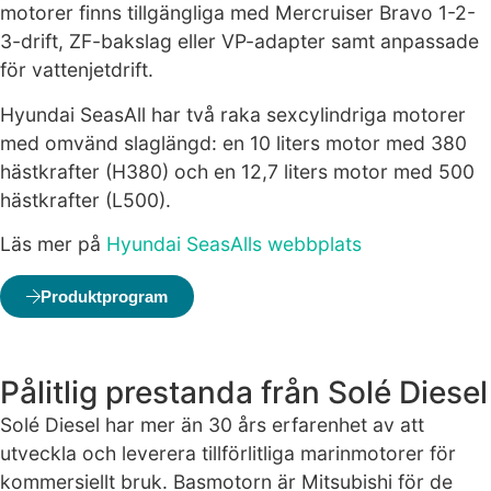
bra som
motorer finns tillgängliga med Mercruiser Bravo 1-2-
möjligt under
3-drift, ZF-bakslag eller VP-adapter samt anpassade
ditt besök.
för vattenjetdrift.
Om du nekar
de här
Hyundai SeasAll har två raka sexcylindriga motorer
kakorna
med omvänd slaglängd: en 10 liters motor med 380
kommer viss
funktionalitet
hästkrafter (H380) och en 12,7 liters motor med 500
att försvinna
hästkrafter (L500).
från
hemsidan.
Läs mer på
Hyundai SeasAlls webbplats
Produktprogram
Marknadsföring
Genom att dela
med dig av dina
intressen och ditt
Pålitlig prestanda från Solé Diesel
beteende när du
Solé Diesel har mer än 30 års erfarenhet av att
surfar ökar du
chansen att få se
utveckla och leverera tillförlitliga marinmotorer för
personligt
kommersiellt bruk. Basmotorn är Mitsubishi för de