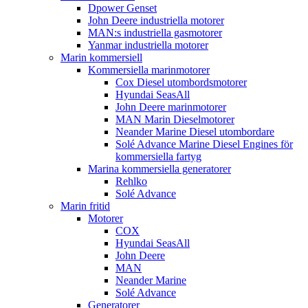
Dpower Genset
John Deere industriella motorer
MAN:s industriella gasmotorer
Yanmar industriella motorer
Marin kommersiell
Kommersiella marinmotorer
Cox Diesel utombordsmotorer
Hyundai SeasAll
John Deere marinmotorer
MAN Marin Dieselmotorer
Neander Marine Diesel utombordare
Solé Advance Marine Diesel Engines för
kommersiella fartyg
Marina kommersiella generatorer
Rehlko
Solé Advance
Marin fritid
Motorer
COX
Hyundai SeasAll
John Deere
MAN
Neander Marine
Solé Advance
Generatorer