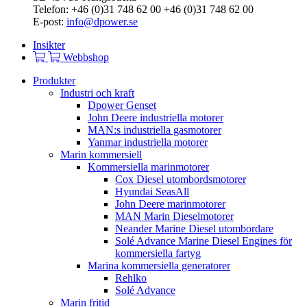
Telefon: +46 (0)31 748 62 00 +46 (0)31 748 62 00
E-post:
info@dpower.se
Insikter
Webbshop
Produkter
Industri och kraft
Dpower Genset
John Deere industriella motorer
MAN:s industriella gasmotorer
Yanmar industriella motorer
Marin kommersiell
Kommersiella marinmotorer
Cox Diesel utombordsmotorer
Hyundai SeasAll
John Deere marinmotorer
MAN Marin Dieselmotorer
Neander Marine Diesel utombordare
Solé Advance Marine Diesel Engines för
kommersiella fartyg
Marina kommersiella generatorer
Rehlko
Solé Advance
Marin fritid