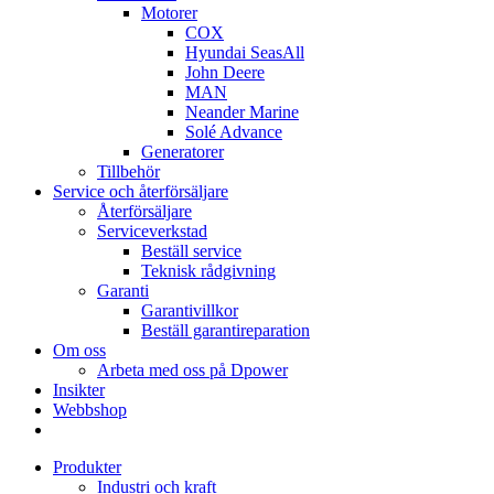
Motorer
COX
Hyundai SeasAll
John Deere
MAN
Neander Marine
Solé Advance
Generatorer
Tillbehör
Service och återförsäljare
Återförsäljare
Serviceverkstad
Beställ service
Teknisk rådgivning
Garanti
Garantivillkor
Beställ garantireparation
Om oss
Arbeta med oss på Dpower
Insikter
Webbshop
Produkter
Industri och kraft