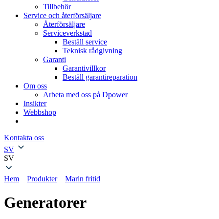
Tillbehör
Service och återförsäljare
Återförsäljare
Serviceverkstad
Beställ service
Teknisk rådgivning
Garanti
Garantivillkor
Beställ garantireparation
Om oss
Arbeta med oss på Dpower
Insikter
Webbshop
Kontakta oss
SV
SV
Hem
»
Produkter
»
Marin fritid
»
Generatorer
Generatorer