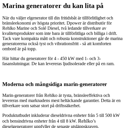
Marina generatorer du kan lita på
När du väljer elgenerator till din fritidsbåt är tillförlitlighet och
bränsleekonomi av högsta prioritet. Dpower är distributör för
Rehlko Marine och Solé Diesel, två ledande tillverkare av
kvalitetsprodukter som inte bara är tillförlitliga och billiga i drift.
Tack vare kompakta mått och robusta konstruktioner går de marina
generatorerna också tyst och vibrationsfritt - så att komforten
ombord är på topp.
Här hittar du generatorer för 4 - 450 kW med 1- och 3-
fasanslutningar. De kan levereras ljudisolerade eller på en ram.
Moderna och mångsidiga marin-generatorer
Marin-generatorer från Rehlko är tysta, bränsleeffektiva och
levereras med marknadens mest heltäckande garantier. Detta är en
tillverkare som satsar stort på driftssäkerhet.
Produktutbudet inkluderar dieseldrivna enheter från 5 till 500 kW
Rehlko
och bensindrivna enheter från 4 till 8 kW.
’s
dieselgeneratorer uppfyller de senaste utsläppskraven.