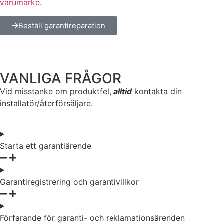
varumärke
.
Beställ garantireparation
VANLIGA FRÅGOR
Vid misstanke om produktfel,
alltid
kontakta din
installatör/återförsäljare.
Nödvändiga
Dessa kakor
Starta ett garantiärende
går inte att
välja bort. De
behövs för
att hemsidan
Garantiregistrering och garantivillkor
över huvud
taget ska
fungera.
Förfarande för garanti- och reklamationsärenden