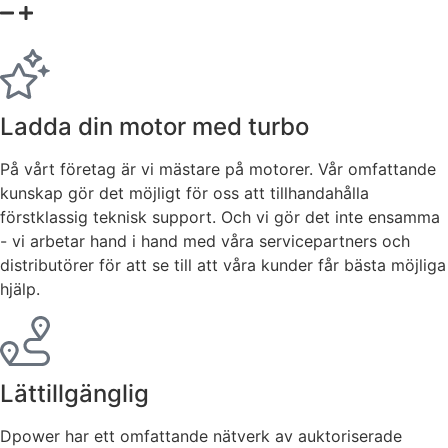
Statistik
För att vi ska
kunna
förbättra
hemsidans
Ladda din motor med turbo
funktionalitet
och
På vårt företag är vi mästare på motorer. Vår omfattande
uppbyggnad,
kunskap gör det möjligt för oss att tillhandahålla
baserat på
förstklassig teknisk support. Och vi gör det inte ensamma
hur hemsidan
används.
- vi arbetar hand i hand med våra servicepartners och
distributörer för att se till att våra kunder får bästa möjliga
hjälp.
Upplevelse
För att vår
hemsida ska
prestera så
bra som
Lättillgänglig
möjligt under
ditt besök.
Dpower har ett omfattande nätverk av auktoriserade
Om du nekar