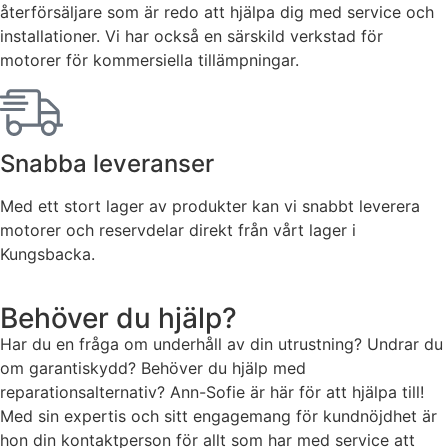
återförsäljare som är redo att hjälpa dig med service och
de här
installationer. Vi har också en särskild verkstad för
kakorna
kommer viss
motorer för kommersiella tillämpningar.
funktionalitet
att försvinna
från
hemsidan.
Snabba leveranser
Med ett stort lager av produkter kan vi snabbt leverera
Marknadsföring
Genom att dela
motorer och reservdelar direkt från vårt lager i
med dig av dina
Kungsbacka.
intressen och ditt
beteende när du
surfar ökar du
Behöver du hjälp?
chansen att få se
Har du en fråga om underhåll av din utrustning? Undrar du
personligt
anpassat innehåll
om garantiskydd? Behöver du hjälp med
och erbjudanden.
reparationsalternativ? Ann-Sofie är här för att hjälpa till!
Med sin expertis och sitt engagemang för kundnöjdhet är
hon din kontaktperson för allt som har med service att