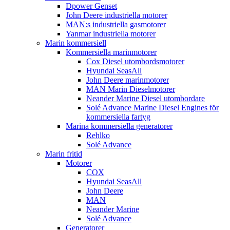
Dpower Genset
John Deere industriella motorer
MAN:s industriella gasmotorer
Yanmar industriella motorer
Marin kommersiell
Kommersiella marinmotorer
Cox Diesel utombordsmotorer
Hyundai SeasAll
John Deere marinmotorer
MAN Marin Dieselmotorer
Neander Marine Diesel utombordare
Solé Advance Marine Diesel Engines för
kommersiella fartyg
Marina kommersiella generatorer
Rehlko
Solé Advance
Marin fritid
Motorer
COX
Hyundai SeasAll
John Deere
MAN
Neander Marine
Solé Advance
Generatorer