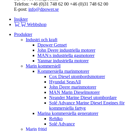
Telefon: +46 (0)31 748 62 00 +46 (0)31 748 62 00
E-post:
info@dpower.se
Insikter
Webbshop
Produkter
Industri och kraft
Dpower Genset
John Deere industriella motorer
MAN:s industriella gasmotorer
Yanmar industriella motorer
Marin kommersiell
Kommersiella marinmotorer
Cox Diesel utombordsmotorer
Hyundai SeasAll
John Deere marinmotorer
MAN Marin Dieselmotorer
Neander Marine Diesel utombordare
Solé Advance Marine Diesel Engines för
kommersiella fartyg
Marina kommersiella generatorer
Rehlko
Solé Advance
Marin fritid