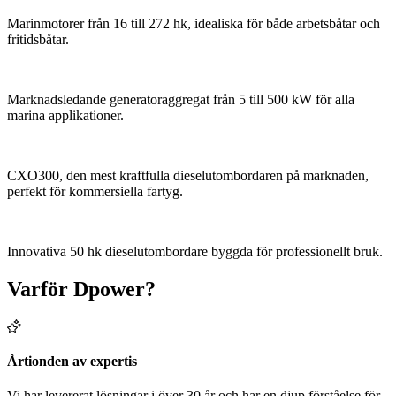
Marinmotorer från 16 till 272 hk, idealiska för både arbetsbåtar och
fritidsbåtar.
Marknadsledande generatoraggregat från 5 till 500 kW för alla
marina applikationer.
CXO300, den mest kraftfulla dieselutombordaren på marknaden,
perfekt för kommersiella fartyg.
Innovativa 50 hk dieselutombordare byggda för professionellt bruk.
Varför Dpower?
Årtionden av expertis
Vi har levererat lösningar i över 30 år och har en djup förståelse för