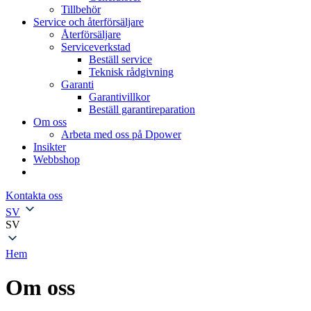
Tillbehör
Service och återförsäljare
Återförsäljare
Serviceverkstad
Beställ service
Teknisk rådgivning
Garanti
Garantivillkor
Beställ garantireparation
Om oss
Arbeta med oss på Dpower
Insikter
Webbshop
Kontakta oss
SV
SV
Hem
»
Om oss
Om oss