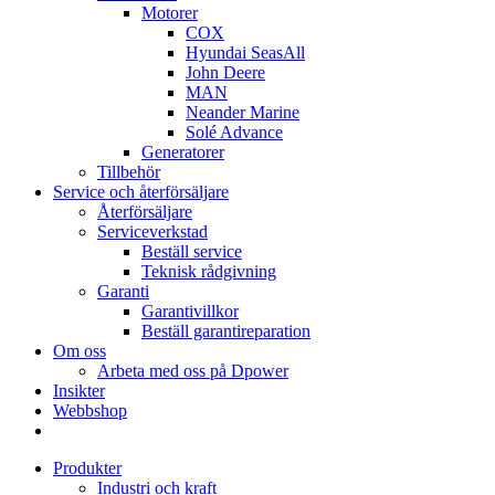
Motorer
COX
Hyundai SeasAll
John Deere
MAN
Neander Marine
Solé Advance
Generatorer
Tillbehör
Service och återförsäljare
Återförsäljare
Serviceverkstad
Beställ service
Teknisk rådgivning
Garanti
Garantivillkor
Beställ garantireparation
Om oss
Arbeta med oss på Dpower
Insikter
Webbshop
Produkter
Industri och kraft