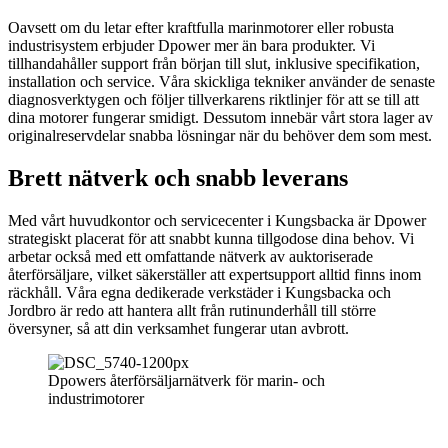
Oavsett om du letar efter kraftfulla marinmotorer eller robusta
industrisystem erbjuder Dpower mer än bara produkter. Vi
tillhandahåller support från början till slut, inklusive specifikation,
installation och service. Våra skickliga tekniker använder de senaste
diagnosverktygen och följer tillverkarens riktlinjer för att se till att
dina motorer fungerar smidigt. Dessutom innebär vårt stora lager av
originalreservdelar snabba lösningar när du behöver dem som mest.
Brett nätverk och snabb leverans
Med vårt huvudkontor och servicecenter i Kungsbacka är Dpower
strategiskt placerat för att snabbt kunna tillgodose dina behov. Vi
arbetar också med ett omfattande nätverk av auktoriserade
återförsäljare, vilket säkerställer att expertsupport alltid finns inom
räckhåll. Våra egna dedikerade verkstäder i Kungsbacka och
Jordbro är redo att hantera allt från rutinunderhåll till större
översyner, så att din verksamhet fungerar utan avbrott.
Dpowers återförsäljarnätverk för marin- och
industrimotorer