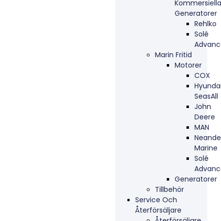
Kommersiell
Generatorer
Rehlko
Solé
Advanc
Marin Fritid
Motorer
COX
Hyunda
SeasAll
John
Deere
MAN
Neande
Marine
Solé
Advanc
Generatorer
Tillbehör
Service Och
Återförsäljare
Återförsäljare