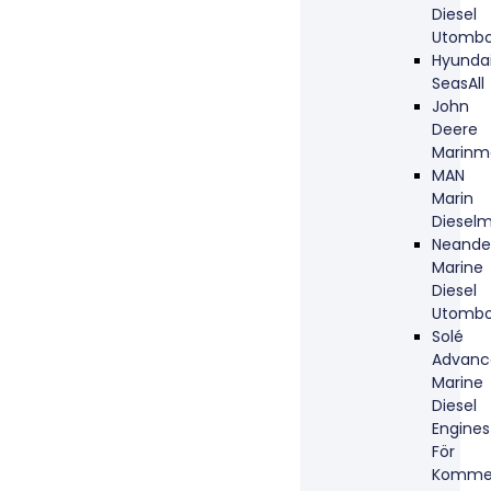
Diesel
Utombo
Hyunda
SeasAll
John
Deere
Marinm
MAN
Marin
Dieselm
Neande
Marine
Diesel
Utombo
Solé
Advanc
Marine
Diesel
Engines
För
Kommer