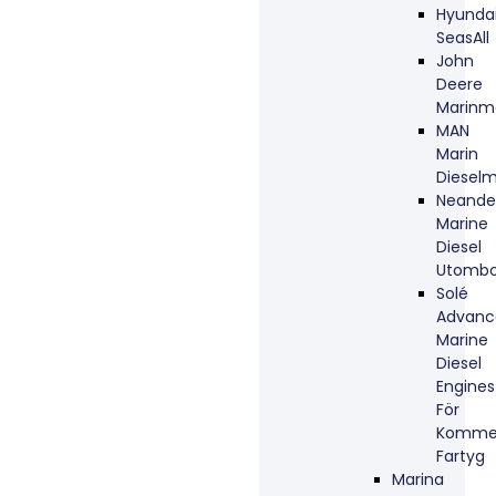
Hyunda
SeasAll
John
Deere
Marinm
MAN
Marin
Dieselm
Neande
Marine
Diesel
Utombo
Solé
Advanc
Marine
Diesel
Engines
För
Kommer
Fartyg
Marina