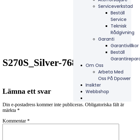
Serviceverkstad
Beställ
Service
Teknisk
Rådgivning
Garanti
Garantivillkor
Beställ
Garantirepar
S270S_Silver-768×1024
Om Oss
Arbeta Med
Oss På Dpower
Insikter
Lämna ett svar
Webbshop
Din e-postadress kommer inte publiceras.
Obligatoriska fält är
märkta
*
Kommentar
*