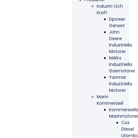
Industri Och
Kraft
Dpower
Genset
John
Deere
Industriella
Motorer
MAN:s
Industriella
Gasmotorer
Yanmar
Industriella
Motorer
Marin
Kommersiell
Kommersiell
Marinmotore
Cox
Diesel
Utombo