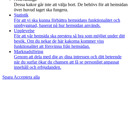
Dessa kakor går inte att välja bort. De behövs för att hemsidan
över huvud taget ska fungera.
Statistik
För att vi ska kunna förbättra hemsidans funktionalitet och
uppbyggnad, baserat på hur hemsidan används.
Upplevelse
För att vår hemsida ska prestera så bra som möjligt under ditt
besök. Om du nekar de här kakorna kommer viss
funktionalitet att försvinna från hemsidan.
Marknadsföring
Genom att dela med dig av dina intressen och ditt beteende
när du surfar ökar du chansen att få se personligt anpassat
innehåll och erbjudanden.
Spara
Acceptera alla