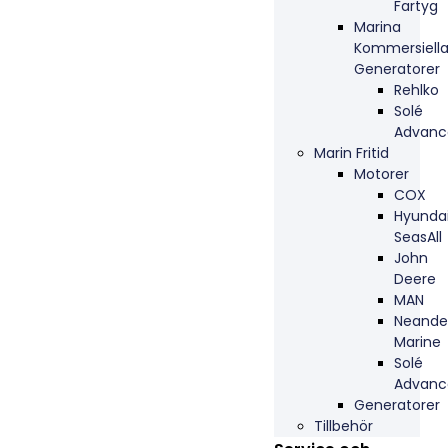
Fartyg
Marina
Kommersiell
Generatorer
Rehlko
Solé
Advanc
Marin Fritid
Motorer
COX
Hyunda
SeasAll
John
Deere
MAN
Neande
Marine
Solé
Advanc
Generatorer
Tillbehör