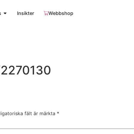
s
Insikter
Webbshop
2270130
igatoriska fält är märkta
*