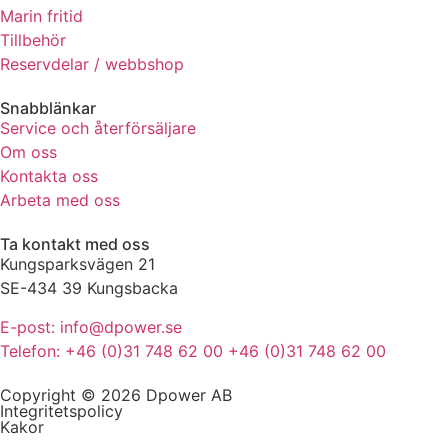
Marin fritid
de här
kakorna
Tillbehör
kommer viss
Reservdelar / webbshop
funktionalitet
att försvinna
Snabblänkar
från
Service och återförsäljare
hemsidan.
Om oss
Kontakta oss
Arbeta med oss
Marknadsföring
Genom att dela
Ta kontakt med oss
med dig av dina
Kungsparksvägen 21
intressen och ditt
beteende när du
SE-434 39 Kungsbacka
surfar ökar du
E-post: info@dpower.se
chansen att få se
personligt
Telefon: +46 (0)31 748 62 00 +46 (0)31 748 62 00
anpassat innehåll
och erbjudanden.
Copyright © 2026 Dpower AB
Integritetspolicy
Kakor