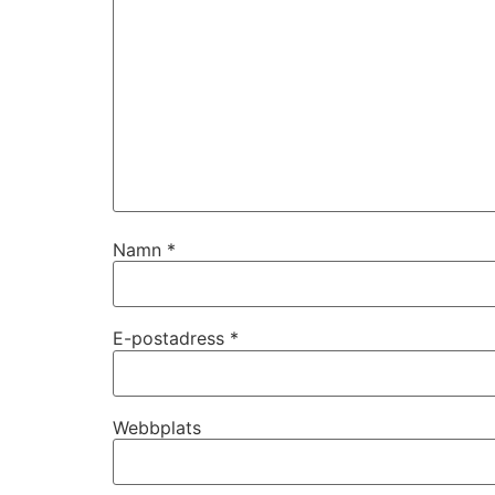
Namn
*
Nödvändiga
Dessa kakor
går inte att
E-postadress
*
välja bort. De
behövs för
att hemsidan
över huvud
Webbplats
taget ska
fungera.