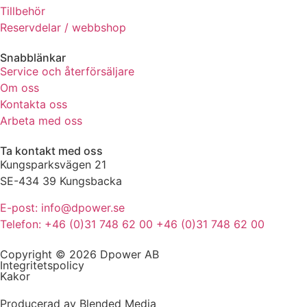
Tillbehör
de här
kakorna
Reservdelar / webbshop
kommer viss
funktionalitet
Snabblänkar
att försvinna
Service och återförsäljare
från
Om oss
hemsidan.
Kontakta oss
Arbeta med oss
Marknadsföring
Ta kontakt med oss
Genom att dela
Kungsparksvägen 21
med dig av dina
SE-434 39 Kungsbacka
intressen och ditt
beteende när du
E-post: info@dpower.se
surfar ökar du
Telefon: +46 (0)31 748 62 00 +46 (0)31 748 62 00
chansen att få se
personligt
anpassat innehåll
Copyright © 2026 Dpower AB
Integritetspolicy
och erbjudanden.
Kakor
Producerad av Blended Media