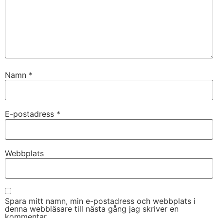
Namn
*
E-postadress
*
Nödvändiga
Dessa kakor
går inte att
Webbplats
välja bort. De
behövs för
att hemsidan
över huvud
taget ska
Spara mitt namn, min e-postadress och webbplats i
fungera.
denna webbläsare till nästa gång jag skriver en
kommentar.