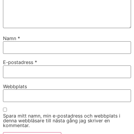
Namn
*
E-postadress
*
Nödvändiga
Dessa kakor
Webbplats
går inte att
välja bort. De
behövs för
att hemsidan
över huvud
Spara mitt namn, min e-postadress och webbplats i
taget ska
denna webbläsare till nästa gång jag skriver en
fungera.
kommentar.