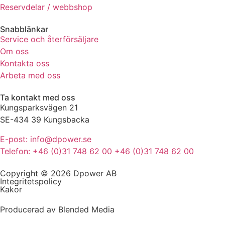
Reservdelar / webbshop
de här
kakorna
Snabblänkar
kommer viss
Service och återförsäljare
funktionalitet
att försvinna
Om oss
från
Kontakta oss
hemsidan.
Arbeta med oss
Ta kontakt med oss
Marknadsföring
Kungsparksvägen 21
Genom att dela
SE-434 39 Kungsbacka
med dig av dina
intressen och ditt
E-post: info@dpower.se
beteende när du
Telefon: +46 (0)31 748 62 00 +46 (0)31 748 62 00
surfar ökar du
chansen att få se
Copyright © 2026 Dpower AB
personligt
Integritetspolicy
anpassat innehåll
Kakor
och erbjudanden.
Producerad av Blended Media