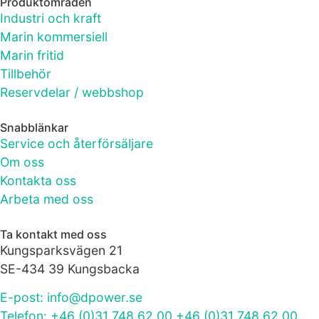
Produktområden
bra som
Industri och kraft
möjligt under
ditt besök.
Marin kommersiell
Om du nekar
Marin fritid
de här
Tillbehör
kakorna
Reservdelar / webbshop
kommer viss
funktionalitet
att försvinna
Snabblänkar
från
Service och återförsäljare
hemsidan.
Om oss
Kontakta oss
Arbeta med oss
Marknadsföring
Genom att dela
med dig av dina
Ta kontakt med oss
intressen och ditt
Kungsparksvägen 21
beteende när du
SE-434 39 Kungsbacka
surfar ökar du
chansen att få se
E-post: info@dpower.se
personligt
Telefon: +46 (0)31 748 62 00 +46 (0)31 748 62 00