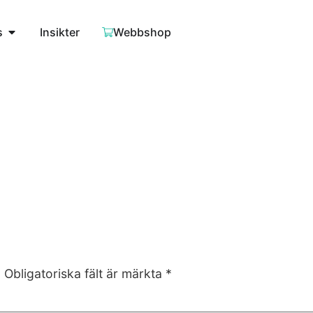
s
Insikter
Webbshop
.
Obligatoriska fält är märkta
*