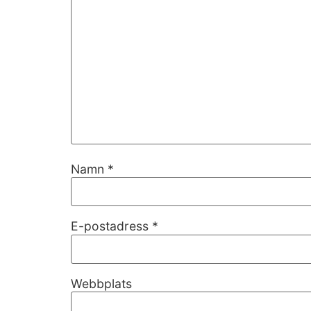
Namn
*
Nödvändiga
Dessa kakor
E-postadress
*
går inte att
välja bort. De
behövs för
att hemsidan
Webbplats
över huvud
taget ska