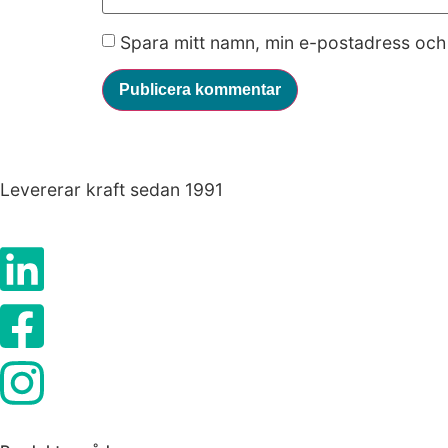
fungera.
Spara mitt namn, min e-postadress och 
Statistik
För att vi ska
kunna
förbättra
hemsidans
Levererar kraft sedan 1991
funktionalitet
och
uppbyggnad,
baserat på
hur hemsidan
används.
Upplevelse
För att vår
hemsida ska
prestera så