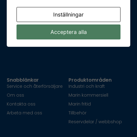
Ta kontakt med oss
Inställningar
Kungsparksvägen 21
SE-434 39 Kungsbacka
Acceptera alla
E-post: info@dpower.se
Telefon: +46 (0)31 748 62 00 +46 (0)31 748 62 00
Snabblänkar
Produktområden
Service och återförsäljare
Industri och kraft
Om oss
Marin kommersiell
Kontakta oss
Marin fritid
Arbeta med oss
Tillbehör
Reservdelar / webbshop