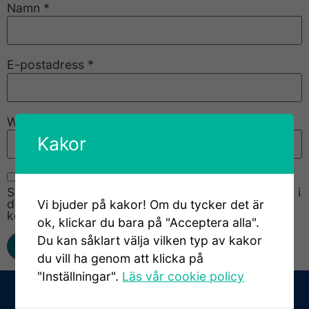
Namn
*
E-postadress
*
Webbplats
Kakor
Spara mitt namn, min e-postadress och webbplats i
denna webbläsare till nästa gång jag skriver en
Vi bjuder på kakor! Om du tycker det är
kommentar.
ok, klickar du bara på "Acceptera alla".
Du kan såklart välja vilken typ av kakor
du vill ha genom att klicka på
"Inställningar".
Läs vår cookie policy