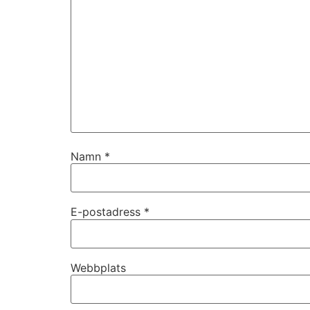
Namn
*
Nödvändiga
Dessa kakor
går inte att
E-postadress
*
välja bort. De
behövs för
att hemsidan
över huvud
Webbplats
taget ska
fungera.