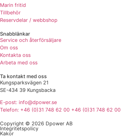
Marin fritid
de här
kakorna
Tillbehör
kommer viss
Reservdelar / webbshop
funktionalitet
att försvinna
Snabblänkar
från
Service och återförsäljare
hemsidan.
Om oss
Kontakta oss
Arbeta med oss
Marknadsföring
Genom att dela
Ta kontakt med oss
med dig av dina
Kungsparksvägen 21
intressen och ditt
beteende när du
SE-434 39 Kungsbacka
surfar ökar du
E-post: info@dpower.se
chansen att få se
personligt
Telefon: +46 (0)31 748 62 00 +46 (0)31 748 62 00
anpassat innehåll
och erbjudanden.
Copyright © 2026 Dpower AB
Integritetspolicy
Kakor