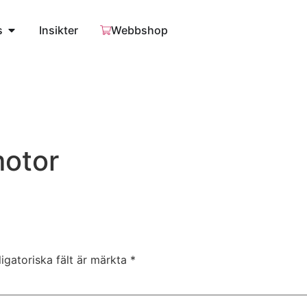
s
Insikter
Webbshop
otor
igatoriska fält är märkta
*