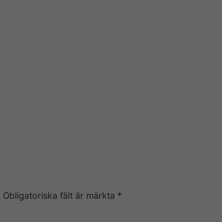
Service och återförsäljare
Om oss
Ins
.
Obligatoriska fält är märkta
*