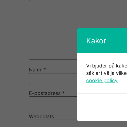
Kakor
Vi bjuder på kako
Namn
*
såklart välja vilk
cookie policy
E-postadress
*
Webbplats