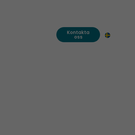
Kontakta
ikter
SV
oss
EN