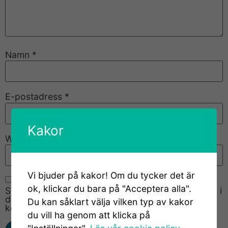
Namn
*
E-postadress
*
Kakor
Webbplats
Vi bjuder på kakor! Om du tycker det är
ok, klickar du bara på "Acceptera alla".
Spara mitt namn, min e-postadress och webbplats i
denna webbläsare till nästa gång jag skriver en
Du kan såklart välja vilken typ av kakor
kommentar.
du vill ha genom att klicka på