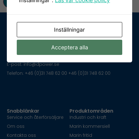
"Inställningar".
Läs vår cookie policy
Inställningar
Ta kontakt med oss
Kungsparksvägen 21
Acceptera alla
SE-434 39 Kungsbacka
E-post: info@dpower.se
Telefon: +46 (0)31 748 62 00 +46 (0)31 748 62 00
Snabblänkar
Produktområden
Service och återförsäljare
Industri och kraft
Om oss
Marin kommersiell
Kontakta oss
Marin fritid