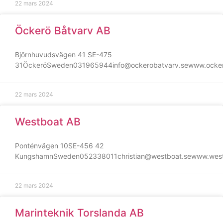
22 mars 2024
Statistik
För att vi ska
Öckerö Båtvarv AB
kunna
förbättra
Björnhuvudsvägen 41 SE-475
hemsidans
31ÖckeröSweden031965944info@ockerobatvarv.sewww.ocker
funktionalitet
och
uppbyggnad,
22 mars 2024
baserat på
hur hemsidan
används.
Westboat AB
Ponténvägen 10SE-456 42
Upplevelse
KungshamnSweden052338011christian@westboat.sewww.west
För att vår
hemsida ska
prestera så
22 mars 2024
bra som
möjligt under
Marinteknik Torslanda AB
ditt besök.
Om du nekar