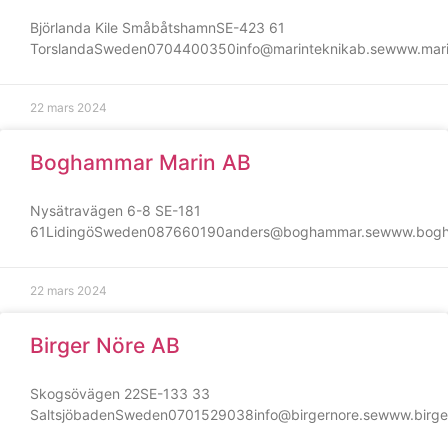
de här
Björlanda Kile SmåbåtshamnSE-423 61
kakorna
TorslandaSweden0704400350info@marinteknikab.sewww.mari
kommer viss
funktionalitet
att försvinna
22 mars 2024
från
hemsidan.
Boghammar Marin AB
Marknadsföring
Nysätravägen 6-8 SE-181
Genom att dela
61LidingöSweden087660190anders@boghammar.sewww.bogh
med dig av dina
intressen och ditt
beteende när du
22 mars 2024
surfar ökar du
chansen att få se
Birger Nöre AB
personligt
anpassat innehåll
och erbjudanden.
Skogsövägen 22SE-133 33
SaltsjöbadenSweden0701529038info@birgernore.sewww.birge