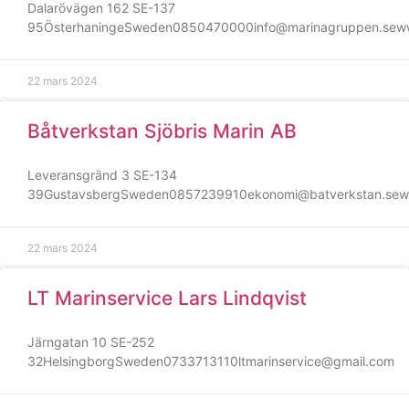
Dalarövägen 162 SE-137
95ÖsterhaningeSweden0850470000info@marinagruppen.seww
22 mars 2024
Båtverkstan Sjöbris Marin AB
Leveransgränd 3 SE-134
39GustavsbergSweden0857239910ekonomi@batverkstan.seww
Nödvändiga
22 mars 2024
Dessa kakor
går inte att
välja bort. De
LT Marinservice Lars Lindqvist
behövs för
att hemsidan
Järngatan 10 SE-252
över huvud
32HelsingborgSweden0733713110ltmarinservice@gmail.com
taget ska
fungera.