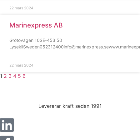
22 mars 2024
Marinexpress AB
Grötövägen 10SE-453 50
LysekilSweden052312400info@marinexpress.sewww.marinexpr
22 mars 2024
1
2
3
4
5
6
Levererar kraft sedan 1991