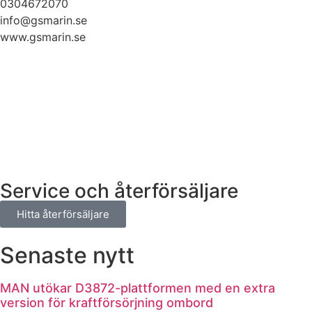
0304672070
info@gsmarin.se
www.gsmarin.se
Nödvändiga
Service och återförsäljare
Dessa kakor
går inte att
Hitta återförsäljare
välja bort. De
behövs för
Senaste nytt
att hemsidan
över huvud
taget ska
MAN utökar D3872-plattformen med en extra
fungera.
version för kraftförsörjning ombord