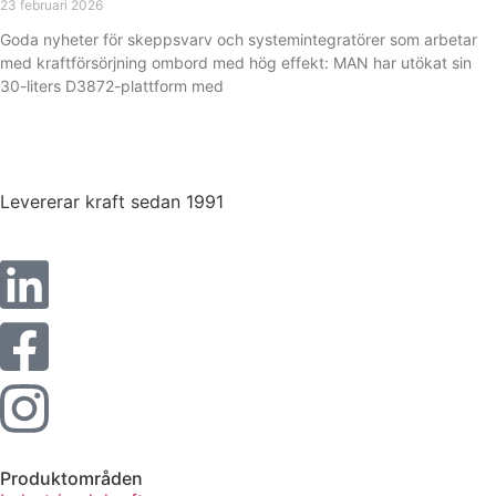
23 februari 2026
Statistik
Goda nyheter för skeppsvarv och systemintegratörer som arbetar
med kraftförsörjning ombord med hög effekt: MAN har utökat sin
För att vi ska
kunna
30-liters D3872-plattform med
förbättra
hemsidans
funktionalitet
och
uppbyggnad,
Levererar kraft sedan 1991
baserat på
hur hemsidan
används.
Upplevelse
För att vår
hemsida ska
prestera så
bra som
möjligt under
ditt besök.
Produktområden
Om du nekar