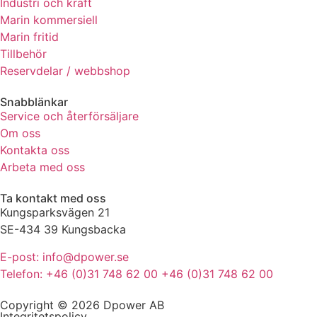
Industri och kraft
de här
Marin kommersiell
kakorna
Marin fritid
kommer viss
Tillbehör
funktionalitet
att försvinna
Reservdelar / webbshop
från
hemsidan.
Snabblänkar
Service och återförsäljare
Om oss
Marknadsföring
Kontakta oss
Genom att dela
Arbeta med oss
med dig av dina
intressen och ditt
Ta kontakt med oss
beteende när du
Kungsparksvägen 21
surfar ökar du
SE-434 39 Kungsbacka
chansen att få se
personligt
E-post: info@dpower.se
anpassat innehåll
Telefon: +46 (0)31 748 62 00 +46 (0)31 748 62 00
och erbjudanden.
Copyright © 2026 Dpower AB
Integritetspolicy