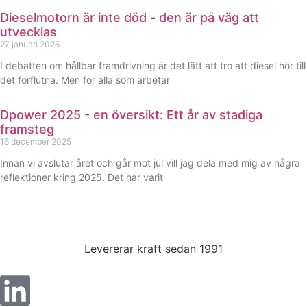
Dieselmotorn är inte död - den är på väg att
Statistik
utvecklas
För att vi ska
27 januari 2026
kunna
I debatten om hållbar framdrivning är det lätt att tro att diesel hör till
förbättra
hemsidans
det förflutna. Men för alla som arbetar
funktionalitet
och
Dpower 2025 - en översikt: Ett år av stadiga
uppbyggnad,
framsteg
baserat på
16 december 2025
hur hemsidan
används.
Innan vi avslutar året och går mot jul vill jag dela med mig av några
reflektioner kring 2025. Det har varit
Upplevelse
För att vår
hemsida ska
Levererar kraft sedan 1991
prestera så
bra som
möjligt under
ditt besök.
Om du nekar