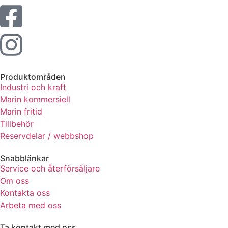
de här
kakorna
kommer viss
funktionalitet
att försvinna
från
hemsidan.
Produktområden
Industri och kraft
Marin kommersiell
Marknadsföring
Marin fritid
Genom att dela
Tillbehör
med dig av dina
Reservdelar / webbshop
intressen och ditt
beteende när du
surfar ökar du
Snabblänkar
chansen att få se
Service och återförsäljare
personligt
Om oss
anpassat innehåll
Kontakta oss
och erbjudanden.
Arbeta med oss
Ta kontakt med oss