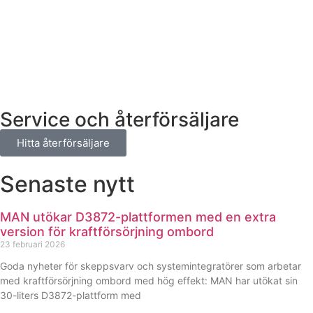
Service och återförsäljare
Hitta återförsäljare
Senaste nytt
Nödvändiga
Dessa kakor
går inte att
MAN utökar D3872-plattformen med en extra
välja bort. De
version för kraftförsörjning ombord
behövs för
23 februari 2026
att hemsidan
över huvud
Goda nyheter för skeppsvarv och systemintegratörer som arbetar
taget ska
med kraftförsörjning ombord med hög effekt: MAN har utökat sin
fungera.
30-liters D3872-plattform med