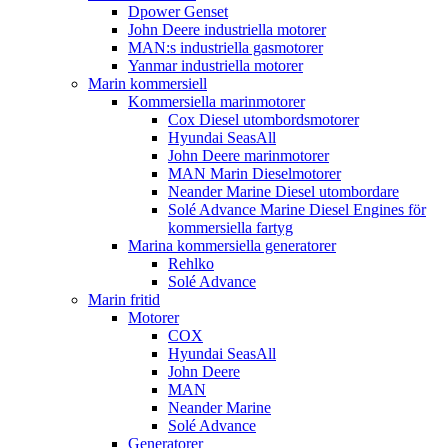
Dpower Genset
John Deere industriella motorer
MAN:s industriella gasmotorer
Yanmar industriella motorer
Marin kommersiell
Kommersiella marinmotorer
Cox Diesel utombordsmotorer
Hyundai SeasAll
John Deere marinmotorer
MAN Marin Dieselmotorer
Neander Marine Diesel utombordare
Solé Advance Marine Diesel Engines för
kommersiella fartyg
Marina kommersiella generatorer
Rehlko
Solé Advance
Marin fritid
Motorer
COX
Hyundai SeasAll
John Deere
MAN
Neander Marine
Solé Advance
Generatorer