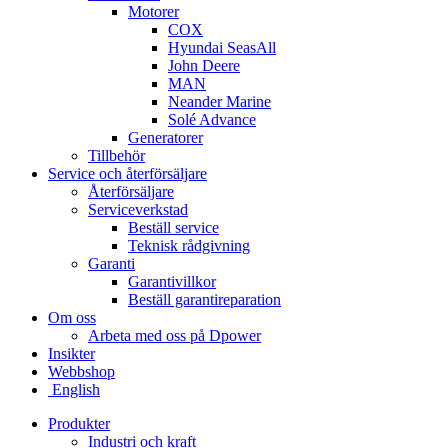
Motorer
COX
Hyundai SeasAll
John Deere
MAN
Neander Marine
Solé Advance
Generatorer
Tillbehör
Service och återförsäljare
Återförsäljare
Serviceverkstad
Beställ service
Teknisk rådgivning
Garanti
Garantivillkor
Beställ garantireparation
Om oss
Arbeta med oss på Dpower
Insikter
Webbshop
English
Produkter
Industri och kraft