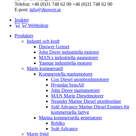
Telefon: +46 (0)31 748 62 00 +46 (0)31 748 62 00
E-post:
info@dpower.se
Insikter
Webbshop
Produkter
Industri och kraft
Dpower Genset
John Deere industriella motorer
MAN:s industriella gasmotorer
Yanmar industriella motorer
Marin kommersiell
Kommersiella marinmotorer
Cox Diesel utombordsmotorer
Hyundai SeasAll
John Deere marinmotorer
MAN Marin Dieselmotorer
Neander Marine Diesel utombordare
Solé Advance Marine Diesel Engines för
kommersiella fartyg
Marina kommersiella generatorer
Rehlko
Solé Advance
Marin fritid