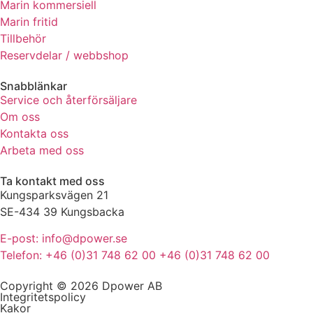
Marin kommersiell
de här
Marin fritid
kakorna
Tillbehör
kommer viss
Reservdelar / webbshop
funktionalitet
att försvinna
från
Snabblänkar
hemsidan.
Service och återförsäljare
Om oss
Kontakta oss
Marknadsföring
Arbeta med oss
Genom att dela
med dig av dina
Ta kontakt med oss
intressen och ditt
Kungsparksvägen 21
beteende när du
SE-434 39 Kungsbacka
surfar ökar du
chansen att få se
E-post: info@dpower.se
personligt
Telefon: +46 (0)31 748 62 00 +46 (0)31 748 62 00
anpassat innehåll
och erbjudanden.
Copyright © 2026 Dpower AB
Integritetspolicy
Kakor