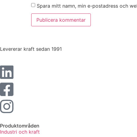
Spara mitt namn, min e-postadress och web
Statistik
För att vi ska
kunna
förbättra
hemsidans
funktionalitet
och
Levererar kraft sedan 1991
uppbyggnad,
baserat på
hur hemsidan
används.
Upplevelse
För att vår
hemsida ska
prestera så
bra som
möjligt under
Produktområden
ditt besök.
Industri och kraft
Om du nekar