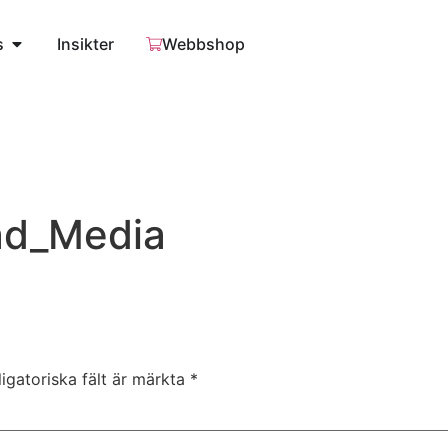
s
Insikter
Webbshop
ad_Media
igatoriska fält är märkta
*