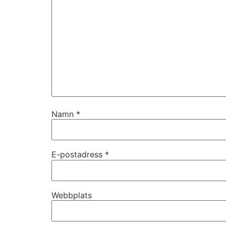
Namn
*
Nödvändiga
Dessa kakor
går inte att
E-postadress
*
välja bort. De
behövs för
att hemsidan
över huvud
Webbplats
taget ska
fungera.