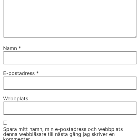
Namn
*
E-postadress
*
Nödvändiga
Dessa kakor
går inte att
Webbplats
välja bort. De
behövs för
att hemsidan
över huvud
taget ska
Spara mitt namn, min e-postadress och webbplats i
fungera.
denna webbläsare till nästa gång jag skriver en
kommentar.