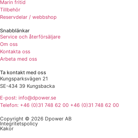
Marin fritid
de här
Tillbehör
kakorna
Reservdelar / webbshop
kommer viss
funktionalitet
Snabblänkar
att försvinna
Service och återförsäljare
från
hemsidan.
Om oss
Kontakta oss
Arbeta med oss
Marknadsföring
Genom att dela
Ta kontakt med oss
med dig av dina
Kungsparksvägen 21
intressen och ditt
SE-434 39 Kungsbacka
beteende när du
surfar ökar du
E-post: info@dpower.se
chansen att få se
Telefon: +46 (0)31 748 62 00 +46 (0)31 748 62 00
personligt
anpassat innehåll
Copyright © 2026 Dpower AB
och erbjudanden.
Integritetspolicy
Kakor