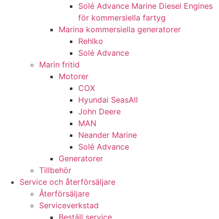
Solé Advance Marine Diesel Engines
de här
för kommersiella fartyg
kakorna
kommer viss
Marina kommersiella generatorer
funktionalitet
Rehlko
att försvinna
Solé Advance
från
Marin fritid
hemsidan.
Motorer
COX
Hyundai SeasAll
Marknadsföring
Genom att dela
John Deere
med dig av dina
MAN
intressen och ditt
Neander Marine
beteende när du
Solé Advance
surfar ökar du
Generatorer
chansen att få se
personligt
Tillbehör
anpassat innehåll
Service och återförsäljare
och erbjudanden.
Återförsäljare
Serviceverkstad
Beställ service