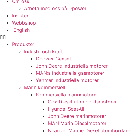
Om oss
Arbeta med oss på Dpower
Statistik
Insikter
För att vi ska
Webbshop
kunna
förbättra
English
hemsidans
funktionalitet
Produkter
och
Industri och kraft
uppbyggnad,
Dpower Genset
baserat på
hur hemsidan
John Deere industriella motorer
används.
MAN:s industriella gasmotorer
Yanmar industriella motorer
Marin kommersiell
Upplevelse
Kommersiella marinmotorer
För att vår
Cox Diesel utombordsmotorer
hemsida ska
Hyundai SeasAll
prestera så
bra som
John Deere marinmotorer
möjligt under
MAN Marin Dieselmotorer
ditt besök.
Neander Marine Diesel utombordare
Om du nekar