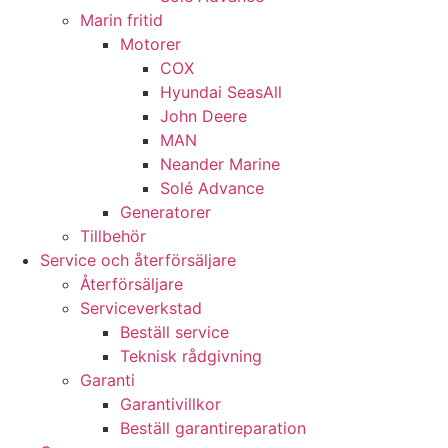
Marin fritid
Motorer
COX
Hyundai SeasAll
John Deere
MAN
Neander Marine
Solé Advance
Generatorer
Tillbehör
Nödvändiga
Service och återförsäljare
Dessa kakor
Återförsäljare
går inte att
Serviceverkstad
välja bort. De
Beställ service
behövs för
Teknisk rådgivning
att hemsidan
över huvud
Garanti
taget ska
Garantivillkor
fungera.
Beställ garantireparation