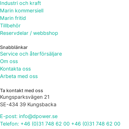
bra som
Industri och kraft
möjligt under
Marin kommersiell
ditt besök.
Marin fritid
Om du nekar
Tillbehör
de här
kakorna
Reservdelar / webbshop
kommer viss
funktionalitet
Snabblänkar
att försvinna
Service och återförsäljare
från
Om oss
hemsidan.
Kontakta oss
Arbeta med oss
Marknadsföring
Genom att dela
Ta kontakt med oss
med dig av dina
Kungsparksvägen 21
intressen och ditt
SE-434 39 Kungsbacka
beteende när du
surfar ökar du
E-post: info@dpower.se
chansen att få se
Telefon: +46 (0)31 748 62 00 +46 (0)31 748 62 00
personligt