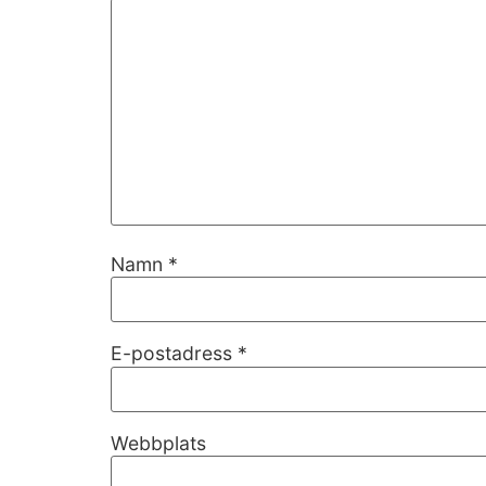
Namn
*
Nödvändiga
Dessa kakor
E-postadress
*
går inte att
välja bort. De
behövs för
att hemsidan
Webbplats
över huvud
taget ska