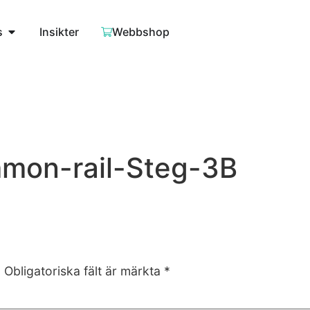
s
Insikter
Webbshop
on-rail-Steg-3B
.
Obligatoriska fält är märkta
*