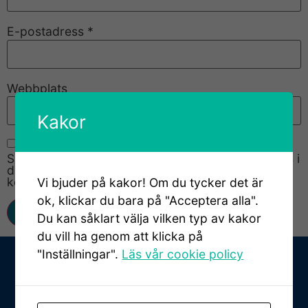
E-postadress
*
Webbplats
Kakor
Spara mitt namn, min e-postadress och webbplats i
denna webbläsare till nästa gång jag skriver en
kommentar.
Vi bjuder på kakor! Om du tycker det är
ok, klickar du bara på "Acceptera alla".
Du kan såklart välja vilken typ av kakor
du vill ha genom att klicka på
"Inställningar".
Läs vår cookie policy
Ta kontakt med oss