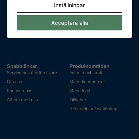
Kungsparksvägen 21
Inställningar
SE-434 39 Kungsbacka
E-post: info@dpower.se
Acceptera alla
Telefon: +46 (0)31 748 62 00 +46 (0)31 748 62 00
Snabblänkar
Produktområden
Service och återförsäljare
Industri och kraft
Om oss
Marin kommersiell
Kontakta oss
Marin fritid
Arbeta med oss
Tillbehör
Reservdelar / webbshop