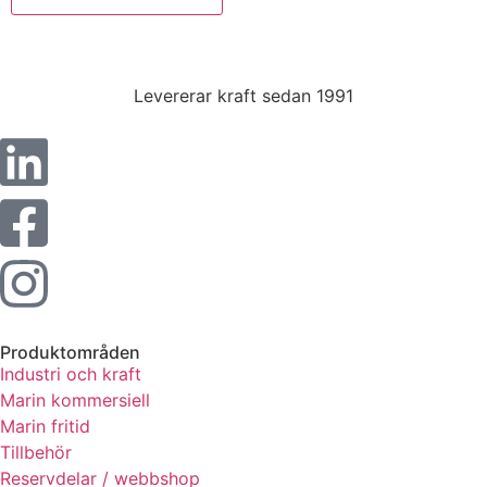
Statistik
För att vi ska
kunna
Levererar kraft sedan 1991
förbättra
hemsidans
funktionalitet
och
uppbyggnad,
baserat på
hur hemsidan
används.
Upplevelse
Produktområden
För att vår
Industri och kraft
hemsida ska
prestera så
Marin kommersiell
bra som
Marin fritid
möjligt under
Tillbehör
ditt besök.
Reservdelar / webbshop
Om du nekar