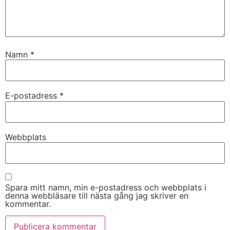
Namn
*
E-postadress
*
Nödvändiga
Webbplats
Dessa kakor
går inte att
välja bort. De
behövs för
att hemsidan
Spara mitt namn, min e-postadress och webbplats i
över huvud
denna webbläsare till nästa gång jag skriver en
taget ska
kommentar.
fungera.