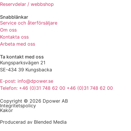
Reservdelar / webbshop
de här
kakorna
Snabblänkar
kommer viss
Service och återförsäljare
funktionalitet
att försvinna
Om oss
från
Kontakta oss
hemsidan.
Arbeta med oss
Ta kontakt med oss
Marknadsföring
Kungsparksvägen 21
Genom att dela
SE-434 39 Kungsbacka
med dig av dina
intressen och ditt
E-post: info@dpower.se
beteende när du
Telefon: +46 (0)31 748 62 00 +46 (0)31 748 62 00
surfar ökar du
chansen att få se
Copyright © 2026 Dpower AB
personligt
Integritetspolicy
anpassat innehåll
Kakor
och erbjudanden.
Producerad av Blended Media