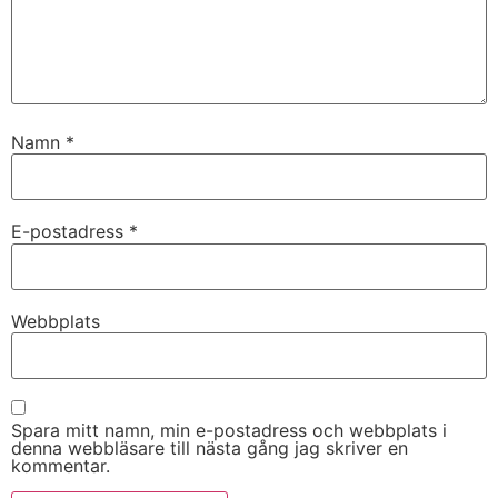
Namn
*
E-postadress
*
Nödvändiga
Dessa kakor
Webbplats
går inte att
välja bort. De
behövs för
att hemsidan
över huvud
Spara mitt namn, min e-postadress och webbplats i
taget ska
denna webbläsare till nästa gång jag skriver en
fungera.
kommentar.