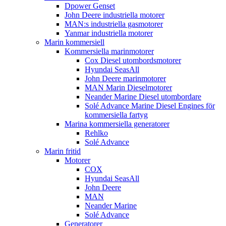
Dpower Genset
John Deere industriella motorer
MAN:s industriella gasmotorer
Yanmar industriella motorer
Marin kommersiell
Kommersiella marinmotorer
Cox Diesel utombordsmotorer
Hyundai SeasAll
John Deere marinmotorer
MAN Marin Dieselmotorer
Neander Marine Diesel utombordare
Solé Advance Marine Diesel Engines för
kommersiella fartyg
Marina kommersiella generatorer
Rehlko
Solé Advance
Marin fritid
Motorer
COX
Hyundai SeasAll
John Deere
MAN
Neander Marine
Solé Advance
Generatorer