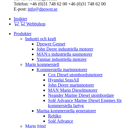
Telefon: +46 (0)31 748 62 00 +46 (0)31 748 62 00
E-post:
info@dpower.se
Insikter
Webbshop
Produkter
Industri och kraft
Dpower Genset
John Deere industriella motorer
MAN:s industriella gasmotorer
Yanmar industriella motorer
Marin kommersiell
Kommersiella marinmotorer
Cox Diesel utombordsmotorer
Hyundai SeasAll
John Deere marinmotorer
MAN Marin Dieselmotorer
Neander Marine Diesel utombordare
Solé Advance Marine Diesel Engines för
kommersiella fartyg
Marina kommersiella generatorer
Rehlko
Solé Advance
Marin fritid