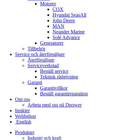
Motorer
COX
Hyundai SeasAll
John Deere
MAN
Neander Marine
Solé Advance
Generatorer
Tillbehör
Service och återförsäljare
Återförsäljare
Serviceverkstad
Beställ service
Teknisk rådgivning
Garanti
Garantivillkor
Beställ garantireparation
Om oss
Arbeta med oss på Dpower
Insikter
Webbshop
English
Produkter
Industri och kraft