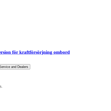
sion för kraftförsörjning ombord
ervice and Dealers
e.