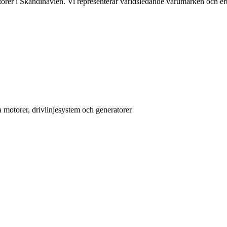
orer i Skandinavien. Vi representerar världsledande varumärken och erb
 motorer, drivlinjesystem och generatorer