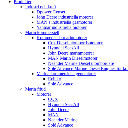
Produkter
Industri och kraft
Dpower Genset
John Deere industriella motorer
MAN:s industriella gasmotorer
Yanmar industriella motorer
Marin kommersiell
Kommersiella marinmotorer
Cox Diesel utombordsmotorer
Hyundai SeasAll
John Deere marinmotorer
MAN Marin Dieselmotorer
Neander Marine Diesel utombordare
Solé Advance Marine Diesel Engines för ko
Marina kommersiella generatorer
Rehlko
Solé Advance
Marin fritid
Motorer
COX
Hyundai SeasAll
John Deere
MAN
Neander Marine
Solé Advance