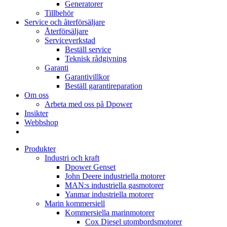
Generatorer
Tillbehör
Service och återförsäljare
Återförsäljare
Serviceverkstad
Beställ service
Teknisk rådgivning
Garanti
Garantivillkor
Beställ garantireparation
Om oss
Arbeta med oss på Dpower
Insikter
Webbshop
Produkter
Industri och kraft
Dpower Genset
John Deere industriella motorer
MAN:s industriella gasmotorer
Yanmar industriella motorer
Marin kommersiell
Kommersiella marinmotorer
Cox Diesel utombordsmotorer