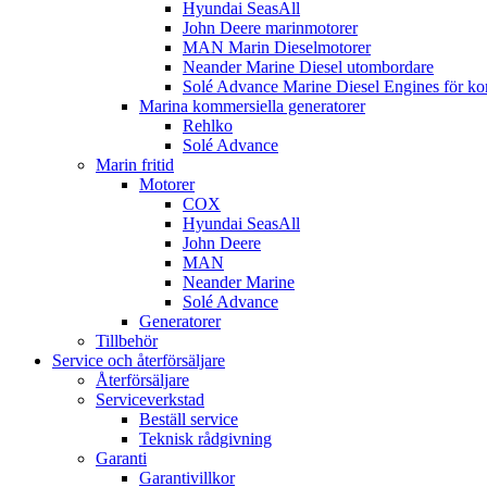
Hyundai SeasAll
John Deere marinmotorer
MAN Marin Dieselmotorer
Neander Marine Diesel utombordare
Solé Advance Marine Diesel Engines för ko
Marina kommersiella generatorer
Rehlko
Solé Advance
Marin fritid
Motorer
COX
Hyundai SeasAll
John Deere
MAN
Neander Marine
Solé Advance
Generatorer
Tillbehör
Service och återförsäljare
Återförsäljare
Serviceverkstad
Beställ service
Teknisk rådgivning
Garanti
Garantivillkor