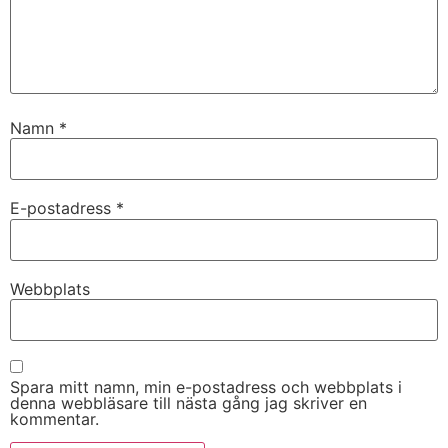
Namn
*
E-postadress
*
Nödvändiga
Dessa kakor
Webbplats
går inte att
välja bort. De
behövs för
att hemsidan
över huvud
Spara mitt namn, min e-postadress och webbplats i
taget ska
denna webbläsare till nästa gång jag skriver en
fungera.
kommentar.