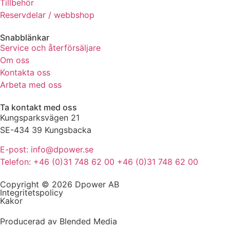
Tillbehör
de här
Reservdelar / webbshop
kakorna
kommer viss
Snabblänkar
funktionalitet
Service och återförsäljare
att försvinna
Om oss
från
hemsidan.
Kontakta oss
Arbeta med oss
Marknadsföring
Ta kontakt med oss
Genom att dela
Kungsparksvägen 21
med dig av dina
SE-434 39 Kungsbacka
intressen och ditt
beteende när du
E-post: info@dpower.se
surfar ökar du
Telefon: +46 (0)31 748 62 00 +46 (0)31 748 62 00
chansen att få se
personligt
Copyright © 2026 Dpower AB
anpassat innehåll
Integritetspolicy
och erbjudanden.
Kakor
Producerad av Blended Media