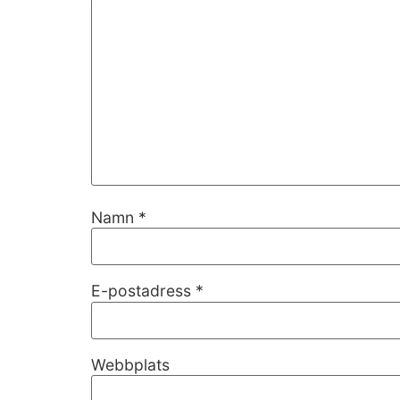
Namn
*
Nödvändiga
Dessa kakor
E-postadress
*
går inte att
välja bort. De
behövs för
att hemsidan
Webbplats
över huvud
taget ska