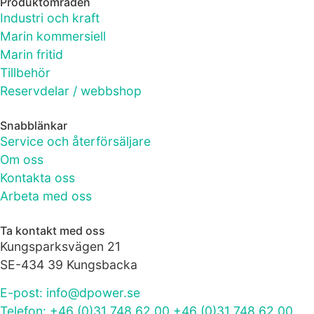
Produktområden
bra som
Industri och kraft
möjligt under
ditt besök.
Marin kommersiell
Om du nekar
Marin fritid
de här
Tillbehör
kakorna
Reservdelar / webbshop
kommer viss
funktionalitet
att försvinna
Snabblänkar
från
Service och återförsäljare
hemsidan.
Om oss
Kontakta oss
Arbeta med oss
Marknadsföring
Genom att dela
med dig av dina
Ta kontakt med oss
intressen och ditt
Kungsparksvägen 21
beteende när du
SE-434 39 Kungsbacka
surfar ökar du
chansen att få se
E-post: info@dpower.se
personligt
Telefon: +46 (0)31 748 62 00 +46 (0)31 748 62 00