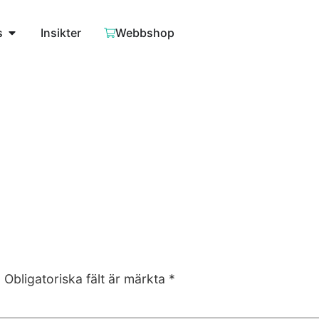
s
Insikter
Webbshop
.
Obligatoriska fält är märkta
*