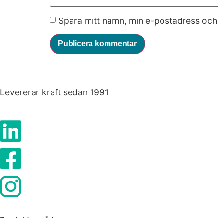
fungera.
Spara mitt namn, min e-postadress och 
Statistik
För att vi ska
kunna
förbättra
hemsidans
Levererar kraft sedan 1991
funktionalitet
och
uppbyggnad,
baserat på
hur hemsidan
används.
Upplevelse
För att vår
hemsida ska
prestera så